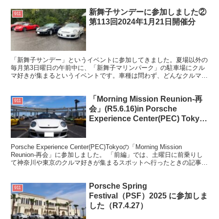
新舞子サンデーに参加しました②
911
第113回2024年1月21日開催分
「新舞子サンデー」というイベントに参加してきました。夏場以外の
毎月第3日曜日の午前中に、「新舞子マリンパーク」の駐車場にクル
マ好きが集まるというイベントです。車種は問わず、どんなクルマで
も参加でき、参加費用は駐車料金のみ。今回は、２回目の参加でし
た。
「Morning Mission Reunion-再
911
会」(R5.6.16)in Porsche
Experience Center(PEC) Tokyo
に参加しました。前編（大黒・辰
巳・外苑編）
Porsche Experience Center(PEC)Tokyoの「Morning Mission
Reunion-再会」に参加しました。 「前編」では、土曜日に前乗りし
て神奈川や東京のクルマ好きが集まるスポットへ行ったときの記事で
す。
Porsche Spring
911
Festival（PSF）2025 に参加しま
した（R7.4.27）