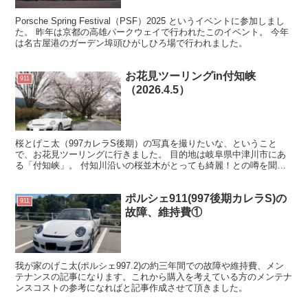
Porsche Spring Festival（PSF）2025 というイベントに参加しまし
た。 昨年は京都の高雄パークウェイで行われたこのイベント。 今年
は名古屋港のガーデン埠頭ひがしひろ場で行われました。
お花見ツーリングin付知峡
911
（2026.4.5）
桜とげこ太（997カレラS後期）の写真を撮りたいな、ということ
で、お花見ツーリングに行きました。 目的地は岐阜県中津川市にあ
る「付知峡」。 付知川沿いの桜並木がとっても綺麗！との噂を聞
き、行ってみることにしました。
ポルシェ911(997後期カレラS)の
911
故障、維持費①
我が家のげこ太(ポルシェ997.2)の約三年間での故障や維持費、メン
テナンスの記事になります。これから購入を考えている方のメンテナ
ンスコストの参考になればと記事作成させて頂きました。