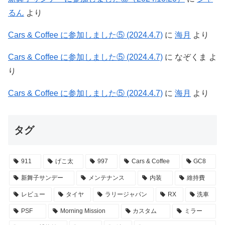
るん
より
Cars & Coffee に参加しました⑤ (2024.4.7)
に
海月
より
Cars & Coffee に参加しました⑤ (2024.4.7)
に
なぞくま
よ
り
Cars & Coffee に参加しました⑤ (2024.4.7)
に
海月
より
タグ
911
げこ太
997
Cars & Coffee
GC8
新舞子サンデー
メンテナンス
内装
維持費
レビュー
タイヤ
ラリージャパン
RX
洗車
PSF
Morning Mission
カスタム
ミラー