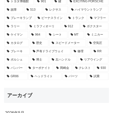
トヨタ博物館
901
鍵
EXCITING PORSCHE
故障
S13
レクサス
ハイマウントランプ
ブレーキランプ
ビーナスライン
トランク
マフラー
ラリー
ミラフィオーリ
912
ボクスター
ケイマン
964
シート
MT
ミニカー
カタログ
歴史
スピードメーター
空気圧
ブレーキ
芦有ドライブウェイ
修理
RR
ポルシェ
博士
左ハンドル
リアウイング
バンパー
ターボナイト
岡崎会
クレスト
930
GR86
ヘッドライト
パーツ
試乗
アーカイブ
2026年5月