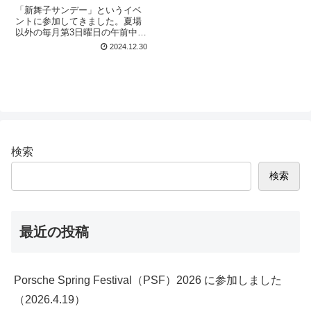
「新舞子サンデー」というイベ
ントに参加してきました。夏場
以外の毎月第3日曜日の午前中
に、「新舞子マリンパーク」の
2024.12.30
駐車場にクルマ好きが集まると
いうイベントです。車種は問わ
ず、どんなクルマでも参加でき
ます。今回は７回目の参加でし
た。
検索
検索
最近の投稿
Porsche Spring Festival（PSF）2026 に参加しました
（2026.4.19）