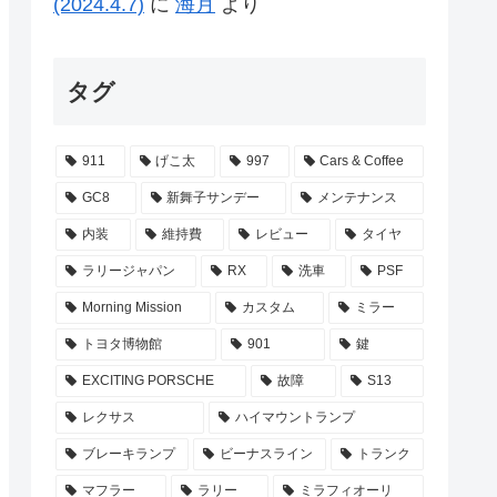
(2024.4.7)
に
海月
より
タグ
911
げこ太
997
Cars & Coffee
GC8
新舞子サンデー
メンテナンス
内装
維持費
レビュー
タイヤ
ラリージャパン
RX
洗車
PSF
Morning Mission
カスタム
ミラー
トヨタ博物館
901
鍵
EXCITING PORSCHE
故障
S13
レクサス
ハイマウントランプ
ブレーキランプ
ビーナスライン
トランク
マフラー
ラリー
ミラフィオーリ