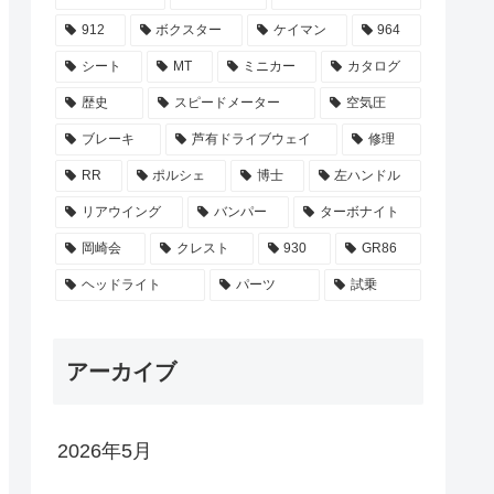
912
ボクスター
ケイマン
964
シート
MT
ミニカー
カタログ
歴史
スピードメーター
空気圧
ブレーキ
芦有ドライブウェイ
修理
RR
ポルシェ
博士
左ハンドル
リアウイング
バンパー
ターボナイト
岡崎会
クレスト
930
GR86
ヘッドライト
パーツ
試乗
アーカイブ
2026年5月