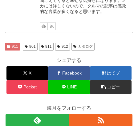
聞こえてくると幸せな気持ちになります。メ
カには詳しくないので、クルマの記事は感覚
的な言葉が多くなると思います。
911
901
911
912
カタログ
シェアする
X
Facebook
はてブ
Pocket
LINE
コピー
海月をフォローする