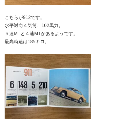
こちらが912です。
水平対向４気筒、102馬力。
５速MTと４速MTがあるようです。
最高時速は185キロ。