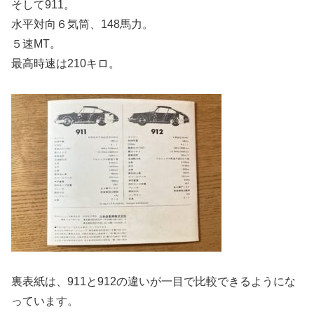
そして911。
水平対向６気筒、148馬力。
５速MT。
最高時速は210キロ。
裏表紙は、911と912の違いが一目で比較できるようにな
っています。